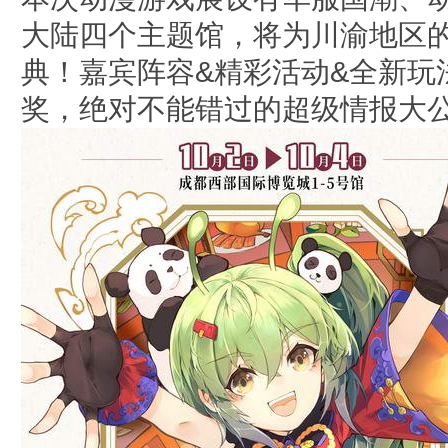
大陆四个主题馆，将为川渝地区
彦
典！嘉宾阵容&精彩活动&全新玩
奖，绝对不能错过的超级情报大
娱
乐