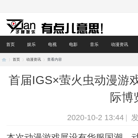
首页
娱乐
电视
电影
音乐
动漫资讯
首页
动漫资讯
查看内容
首届IGS×萤火虫动漫
子
›
›
›
际博
2020-10-2 13:44
|
发
本次动漫游戏展设有华服国潮、动