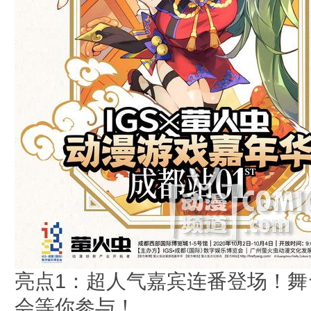
亮点1：超人气嘉宾连番登场！舞
会等你参与！