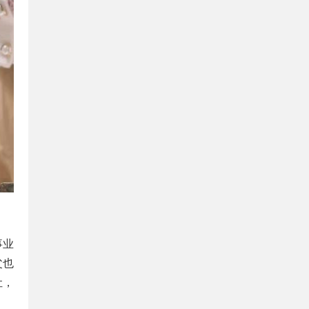
父也
让，