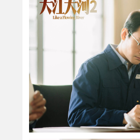
彦
娱
乐