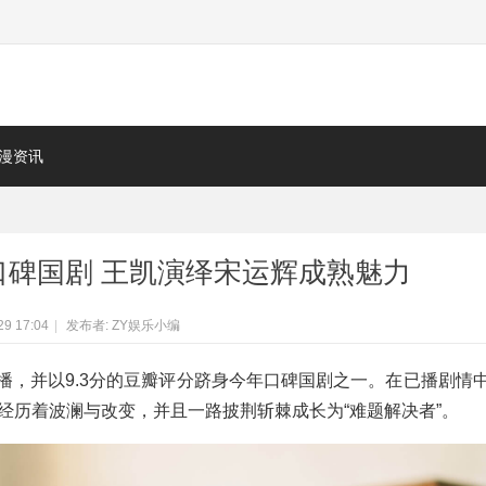
漫资讯
口碑国剧 王凯演绎宋运辉成熟魅力
29 17:04
|
发布者:
ZY娱乐小编
开播，并以9.3分的豆瓣评分跻身今年口碑国剧之一。在已播剧情
经历着波澜与改变，并且一路披荆斩棘成长为“难题解决者”。