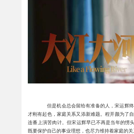
	但是机会总会留给有准备的人，宋运辉终于收获了同事和领导们的认可，在东海项目中站稳脚跟！然而事业
才刚有起色，家庭关系又添新难题。程开颜为了
连番上演苦肉计。但宋运辉早已不再是当年的愣头
既要保护自己的事业理想，也尽力维持着家庭的关