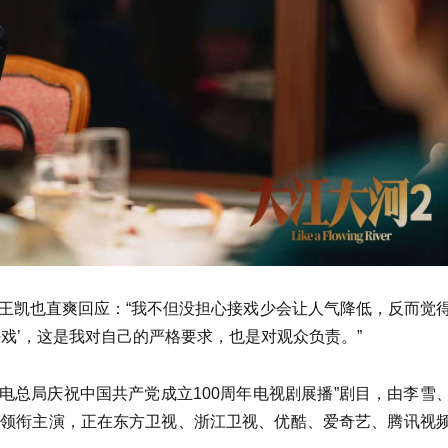
王凯也直爽回应：“我不但没担心接戏少会让人气降低，反而觉
戏’，这是我对自己的严格要求，也是对观众负责。”
电总局庆祝中国共产党成立100周年电视剧展播”剧目，由李雪
钰领衔主演，正在东方卫视、浙江卫视、优酷、爱奇艺、腾讯视