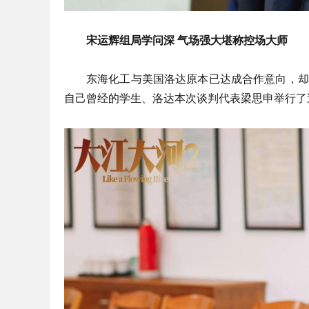
宋运辉组局学问深 气场强大堪称控场大师
东海化工与美国洛达原本已达成合作意向，却
自己曾经的学生、洛达本次谈判代表梁思申举行了