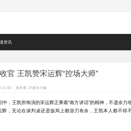
漫资讯
收官 王凯赞宋运辉“控场大师”
8 11:42
|
发布者:
ZY娱乐小编
剧中，王凯所饰演的宋运辉正乘着“南方讲话”的精神，不遗余力
运辉，无论在谈判桌还是饭局上都游刃有余，王凯本人都不得