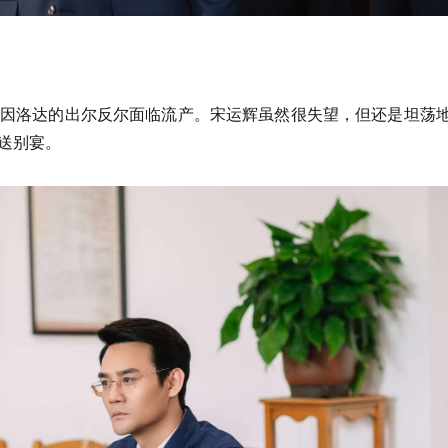
因洛达的出尔反尔面临流产。宋运辉虽然很失望，但还是坦荡
送别宴。