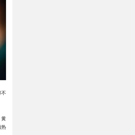
得不
、黄
频热