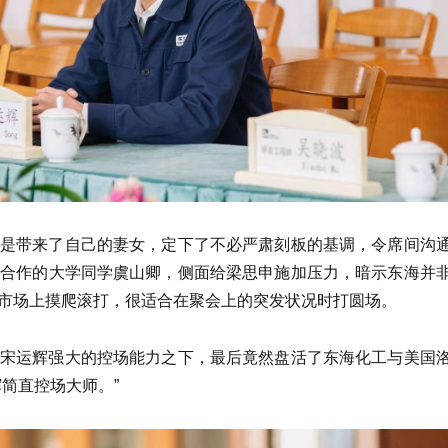
是带来了自己的妻女，定下了不必严肃刻板的基调，令席间沟
业合作的大学同学虞山卿，侧面给梁思申施加压力，暗示东海并
市场上摸爬滚打，很适合在聚会上的突发状况时打圆场。
宋运辉强大的控场能力之下，最后竟然盘活了东海化工与美国
简直控场大师。”