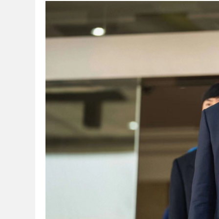
彦
娱
乐