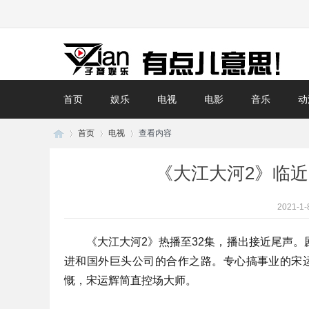
首页
娱乐
电视
电影
音乐
动
首页
电视
查看内容
《大江大河2》临近
子
›
›
›
2021-1-
《大江大河2》热播至32集，播出接近尾声。
进和国外巨头公司的合作之路。专心搞事业的宋
慨，宋运辉简直控场大师。