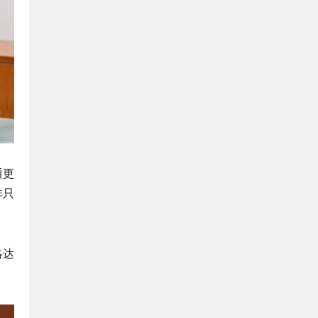
通更
非只
洛达