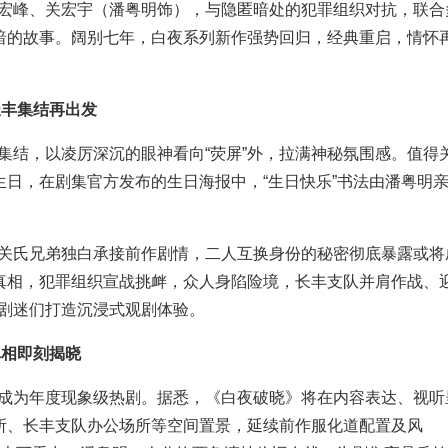
宏峰、关宏宇（潘粤明饰），与隐匿暗处的犯罪组织对抗，联合
胜黑暗的故事。阔别七年，白夜系列新作强势回归，经典重启，情怀
长丰集结再出发
集结，以凌厉深沉的眼神看向“荧屏”外，拉满神秘氛围感。值得
生日，在剧集官方发布的生日海报中，“生日快乐”书法由潘粤明
关氏兄弟独白承接前作剧情，二人互换身份的秘密彻底暴露或将
近真相，犯罪组织宣战挑衅，众人身陷险境，长丰支队并肩作战、
剧迷们打造沉浸式观剧体验。
真相即刻揭晓
成为年度现象级热剧。据悉，《白夜破晓》将在内容表达、视听
住所、长丰支队办公场所等空间置景，延续前作服化道配置及风