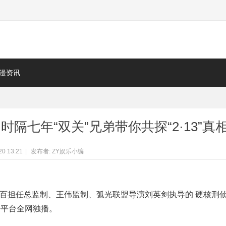
漫资讯
时隔七年“双关”兄弟带你共探“2·13”真
20 13:21
|
发布者:
ZY娱乐小编
五百担任总监制、王伟监制、弧光联盟导演刘英剑执导的 硬核刑
酷平台全网独播。