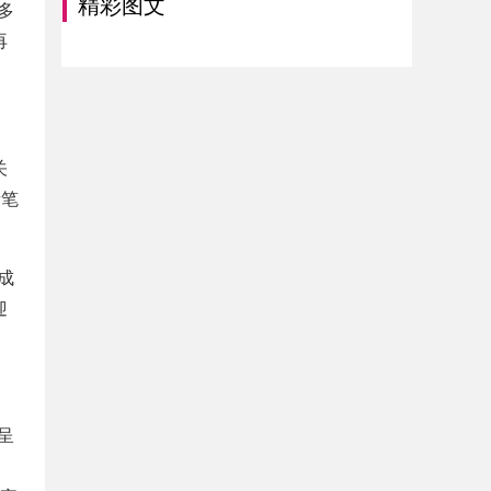
精彩图文
多
再
关
亲笔
成
迎
呈