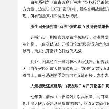
白夜系列之《白夜破晓》讲述了双胞胎兄弟关
彦
方力量，追查“2·13灭门案”真相，最终光明战
现，所有谜题真相即将悉数揭晓。
庆生日开播打造“双关”仪式感 互换身份暴露
开播当日，剧集官方发布群像海报，津港男团
注的是，《白夜破晓》开播日恰逢“双关”兄弟角色
撰写，为剧集开播精心打造仪式感。
娱
此外，剧集还在开播前释出终极预告。预告以
为《白夜破晓》重大剧情转折点。“双关”兄弟接
难而上。白夜系列两季剧情内容无缝衔接，力求为
人景极致还原延续“白夜品味” 今日开播案件
七年前，前作《白夜追凶》以高质量、高口碑
现上最大限度保留系列叙事“原味”，还原兄弟俩
乐