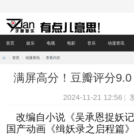
首页
娱乐
电视
电影
音乐
动漫资讯
首页
动漫资讯
查看内容
满屏高分！豆瓣评分9.
子
›
›
›
2024-11-21 12:56
|
改编自小说《吴承恩捉妖
国产动画《缉妖录之启程篇