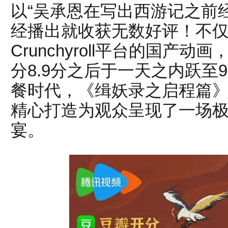
以“吴承恩在写出西游记之前
彦
经播出就收获无数好评！不
Crunchyroll平台的国产
分8.9分之后于一天之内跃至
餐时代，《缉妖录之启程篇
精心打造为观众呈现了一场
娱
宴。
乐