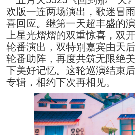
欢版一连两场演出，歌迷冒
彦
喜回应。继第一天超丰盛的演
上星光熠熠的双重惊喜，双
轮番演出，双特别嘉宾由天
轮番助阵，再度共筑无限绝
下美好记忆。这轮巡演结束
娱
专辑，相约下次再相见。
乐