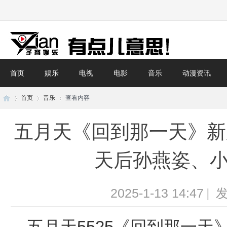
首页
娱乐
电视
电影
音乐
动漫资讯
首页
音乐
查看内容
五月天《回到那一天》新
子
›
›
›
天后孙燕姿、
2025-1-13 14:47
|
发
五月天5525《回到那一天