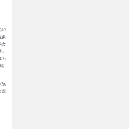
的印
现象
的女
持，
属为
到后
《隐
次回
。