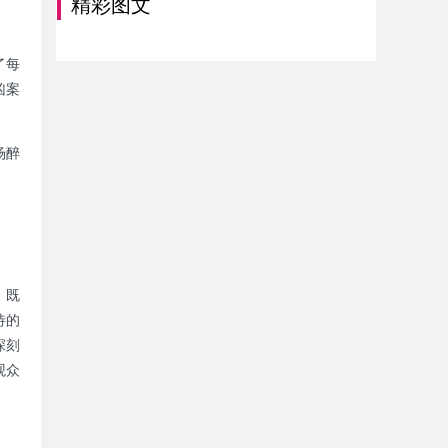
精彩图文
了每
凶案
场醉
，既
待的
深刻
观众