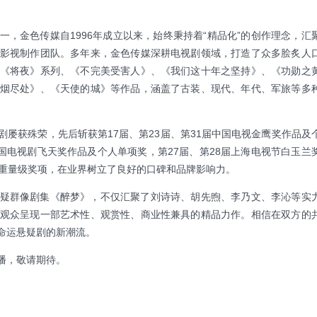
，金色传媒自1996年成立以来，始终秉持着“精品化”的创作理念，汇
影视制作团队。多年来，金色传媒深耕电视剧领域，打造了众多脍炙人
《将夜》系列、《不完美受害人》、《我们这十年之坚持》、《功勋之
烟尽处》、《天使的城》等作品，涵盖了古装、现代、年代、军旅等多
屡获殊荣，先后斩获第17届、第23届、第31届中国电视金鹰奖作品及
届中国电视剧飞天奖作品及个人单项奖，第27届、第28届上海电视节白玉兰
个重量级奖项，在业界树立了良好的口碑和品牌影响力。
疑群像剧集《醉梦》，不仅汇聚了刘诗诗、胡先煦、李乃文、李沁等实
观众呈现一部艺术性、观赏性、商业性兼具的精品力作。相信在双方的
命运悬疑剧的新潮流。
播，敬请期待。