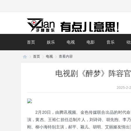
首页
娱乐
电视
电影
音乐
动
首页
电视
查看内容
电视剧《醉梦》阵容官
子
›
›
›
2025-2-2
2月20日，由腾讯视频、金色传媒联合出品的时代
演，黄杰、王裕仁担任总制片人，刘诗诗、胡先煦、李乃
刚、柳小海特别主演，郝平、颖儿、胡明、艾丽娅友情出