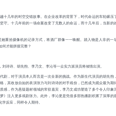
越十几年的时空交错故事。在企业改革的背景下，时代命运的车轮碾压
坚守。十几年前的一场命案改变了无数人的命运，而十几年后，当新的
过她重拾摄像机的记录方式，将酒厂群像一一唤醒。踏入物是人非的一
如何才能拼接完整？
，刘诗诗、胡先煦、李乃文、李沁等一众实力派演员将倾情出演。
代剧，对于演员本人而言是一次全新的挑战。作为新生代演员的胡先煦
格，其收放自如的表演张力与刘诗诗的对手戏份，已然成为观众最为期
质感，作为悬疑题材领域的常驻嘉宾，李乃文成功塑造了多个令人印象
梦》注入更多戏剧张力。此外，李沁更是凭借多部热播剧积累了深厚的
化学反应，同样令人期待。