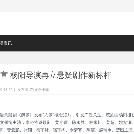
漫资讯
宣 杨阳导演再立悬疑剧作新标杆
0 13:46
|
发布者:
ZY娱乐小编
命运悬疑剧《醉梦》发布“入梦”概念短片，引发广泛关注。该剧由杨阳担
文领衔主演，李沁特邀领衔，黄小蕾、陈永胜、林家川、姜超、姚安濂
演，管云鹏、张翔、胡宇轩、宿宇杰、余梦寒、陈震、赵瑞承、楚煦主演