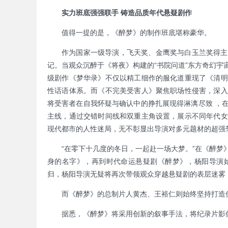
实力班底强强联手 铸造品质年代悬疑剧作
值得一提的是，《醉梦》的制作班底堪称豪华。
作为国家一级导演，飞天奖、金鹰奖与白玉兰奖得主
记。当观众沉醉于《将夜》构建的“书院问道”东方奇幻
级剧作《梦华录》不仅以精工细作的服化道重现了《清明
性话语体系。而《不完美受害人》聚焦职场性侵害，深入
将受害者在自我怀疑与确认中的挣扎展现得淋漓尽致 ，
主线，通过交错时间线和双重主角设置，展示不同年代女
现代都市的人性迷局，无不彰显出导演对多元题材的超强
“在零下十几度的冬日，一起赴一场大梦。”在《醉
身的名字》，再到时代命运悬疑剧《醉梦》，杨阳导演
归，杨阳导演无疑将再次带领观众穿越悬疑剧的表层迷雾
而《醉梦》的总制片人黄杰、王裕仁则始终坚持打造
据悉，《醉梦》将采用创新的叙事手法，将纪录片影