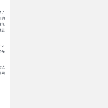
聚了
口的
黄旭
种题
个人
奖作
力派
共同