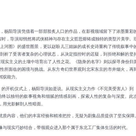
，杨阳导演凭借着一部部脍炙人口的作品，在影视领域留下了浓墨重彩
宇宙时，导演却悄然将武侠精神与存在主义哲思熔铸成独特的类型片美学。
上河图》的盛世图景，更以赵盼儿三姐妹的成长史诗重构了传统叙事中
剖析了受害者复杂的心理状态，从决定指控时的迟疑，到拒绝和解的坚
在现实主义的土壤中培育出了人性之花。《隐身的名字》则以探寻身份归
性所面临的困境与挑战。从东方奇幻世界观到北宋东京的市井烟火，再
驾驭能力。
梦》的开机仪式上，杨阳导演如是说。从现实主义力作《不完美受害人》到
始终以独特的叙事视角和细腻的情感刻画，探索人性的复杂与深度。此
，用光影解剖人性暗面。
优质内容，他们的丰富经验和精准把控，无疑为剧集品质提供了坚实保障
像与现实巧妙结合，带领观众进入那个属于东北工厂集体生活的时代。