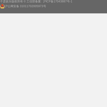
子彦娱乐版权所有 © 工信部备案:
沪ICP备17043887号-1
沪公网安备 31011702005973号