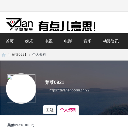
首页
娱乐
电视
电影
音乐
动漫资讯
菜菜0921
个人资料
子
›
›
菜菜0921
https://ziyanent.com.cn/?2
主题
个人资料
菜菜0921
(UID: 2)