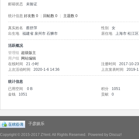
邮箱状态
未验证
彦
统计信息
好友数 0
|
回帖数 0
|
主题数 0
真实姓名
蔡舒萍
性别
女
出生地
福建省 泉州市 石狮市
居住地
上海市 松江区
活跃概况
管理组
超级版主
用户组
网站编辑
在线时间
21 小时
注册时间
2017-10-23
上次活动时间
2020-1-6 14:36
上次发表时间
2019-1
娱
统计信息
已用空间
0 B
积分
1051
金钱
1051
贡献
0
子彦娱乐
乐
Copyright © 2015-2017
ZYent.
All Rights Reserved. Powered by
Discuz!