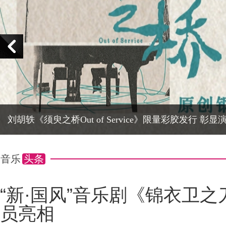
彦
娱
刘胡轶《须臾之桥Out of Service》限量彩胶发行 彰
音乐
头条
“新·国风”音乐剧《锦衣卫
员亮相
乐